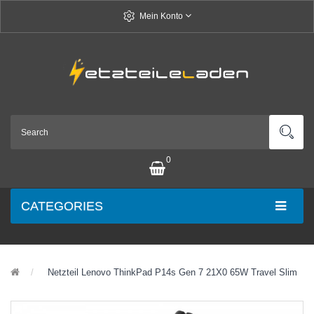
Mein Konto
0
CATEGORIES
Netzteil Lenovo ThinkPad P14s Gen 7 21X0 65W Travel Slim