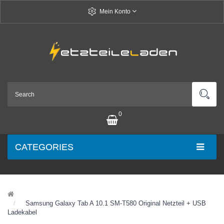
Mein Konto
0
CATEGORIES
Samsung Galaxy Tab A 10.1 SM-T580 Original Netzteil + USB
Ladekabel